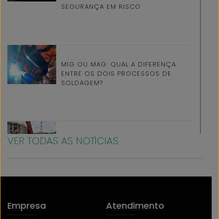
SEGURANÇA EM RISCO
MIG OU MAG: QUAL A DIFERENÇA
ENTRE OS DOIS PROCESSOS DE
SOLDAGEM?
VER TODAS AS NOTÍCIAS
ORGANIZAÇÃO E PRODUTIVIDADE NO
CANTEIRO DE OBRAS: BOAS PRÁTICAS
PARA MAIS EFICIÊNCIA E SEGURANÇA
Empresa
Atendimento
FIM DE ANO É TEMPO DE REFLEXÃO: