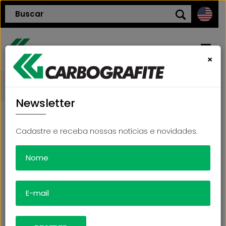
×
voltar
Blog
HOME
Newsletter
QUEM SOMOS
Cadastre e receba nossas notícias e novidades.
CONHEÇA A BLUE LINE, NOVA LINHA DE
POLÍTICA DE QUALIDADE
CINTURÕES PARAQUEDISTAS DA
CARBOGRAFITE
PRODUTOS
03/02/2023
BLOG