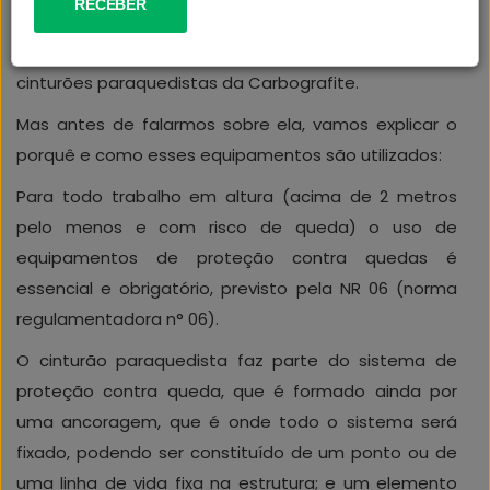
SUSTENTABILIDADE
ocê já conhece a
Blue Line
? É a nova linha de
cinturões paraquedistas da Carbografite.
ATENDIMENTO
Mas antes de falarmos sobre ela, vamos explicar o
porquê e como esses equipamentos são utilizados:
Para todo trabalho em altura (acima de 2 metros
pelo menos e com risco de queda) o uso de
equipamentos de proteção contra quedas é
essencial e obrigatório, previsto pela NR 06 (norma
regulamentadora n° 06).
O cinturão paraquedista faz parte do sistema de
proteção contra queda, que é formado ainda por
uma ancoragem, que é onde todo o sistema será
fixado, podendo ser constituído de um ponto ou de
uma linha de vida fixa na estrutura; e um elemento