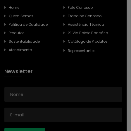
POR QUE O USO DE EPIS PRECISA SER
Home
Fale Conosco
PRIORIDADE EM 2026
Quem Somos
Trabalhe Conosco
Política de Qualidade
Assistência Técnica
Produtos
2ª Via Boleto Bancário
Sustentabilidade
Catálogo de Produtos
CARBOGRAFITE JÁ LANÇOU MAIS DE
10 NOVOS MODELOS DE LUVAS EM
Atendimento
Representantes
2025
Newsletter
A IMPORTÂNCIA DA MANUTENÇÃO
PREVENTIVA DE FERRAMENTAS: COMO
ESTENDER A VIDA ÚTIL E MANTER A
EFICIÊNCIA?