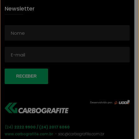
Newsletter
BOAS PRÁTICAS EM AMBIENTES
RUIDOSOS: COMO PROTEGER A
AUDIÇÃO NO TRABALHO
COMO ESCOLHER O EPI CERTO PARA
CADA TIPO DE SOLDAGEM?
TIPOS DE ISOLAMENTO, QUAL
(24)
2222 9900 / (24) 2017 6060
ESCOLHER PARA GARANTIR A
www.carbografite.com.br
- sac@carbografite.com.br
SEGURANÇA NO AMBIENTE DE