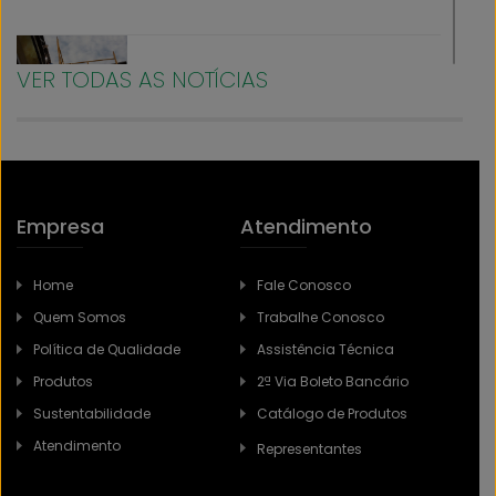
VER TODAS AS NOTÍCIAS
FIM DE ANO É TEMPO DE REFLEXÃO:
POR QUE O USO DE EPIS PRECISA SER
PRIORIDADE EM 2026
Empresa
Atendimento
CARBOGRAFITE JÁ LANÇOU MAIS DE
10 NOVOS MODELOS DE LUVAS EM
Home
Fale Conosco
2025
Quem Somos
Trabalhe Conosco
Política de Qualidade
Assistência Técnica
Produtos
2ª Via Boleto Bancário
Sustentabilidade
Catálogo de Produtos
A IMPORTÂNCIA DA MANUTENÇÃO
PREVENTIVA DE FERRAMENTAS: COMO
Atendimento
Representantes
ESTENDER A VIDA ÚTIL E MANTER A
EFICIÊNCIA?