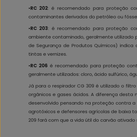
•
RC 202
: é recomendado para proteção cont
contaminantes derivados do petróleo ou fóssei
•
RC 203
: é recomendado para proteção co
ambiente contaminado, geralmente utilizado 
de Segurança de Produtos Químicos) indica
tintas e vernizes.
•
RC 206
é recomendado para proteção contr
geralmente utilizados: cloro, ácido sulfúrico, águ
Já para o respirador CG 309 é utilizado o filtr
orgânicos e gases ácidos. A diferença desta 
desenvolvido pensando na proteção contra a 
agrotóxicos e defensores agrícolas de baixa tox
209 fará com que a vida útil do carvão ativado 