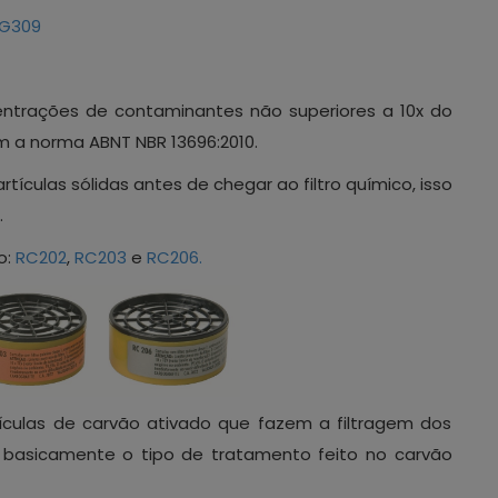
G309
centrações de contaminantes não superiores a 10x do
m a norma ABNT NBR 13696:2010.
artículas sólidas antes de chegar ao filtro químico, isso
.
o:
RC202
,
RC203
e
RC206.
tículas de carvão ativado que fazem a filtragem dos
 é basicamente o tipo de tratamento feito no carvão