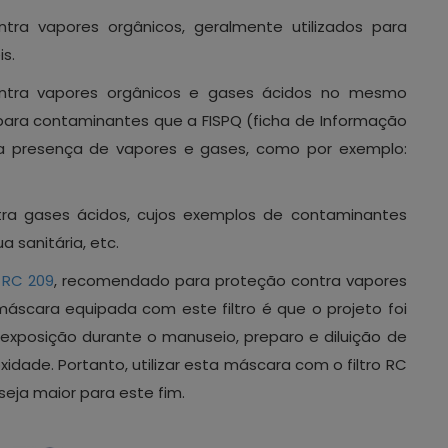
ra vapores orgânicos, geralmente utilizados para
s.
ntra vapores orgânicos e gases ácidos no mesmo
para contaminantes que a FISPQ (ficha de Informação
 a presença de vapores e gases, como por exemplo:
a gases ácidos, cujos exemplos de contaminantes
a sanitária, etc.
o
RC 209
, recomendado para proteção contra vapores
máscara equipada com este filtro é que o projeto foi
exposição durante o manuseio, preparo e diluição de
idade. Portanto, utilizar esta máscara com o filtro RC
seja maior para este fim.