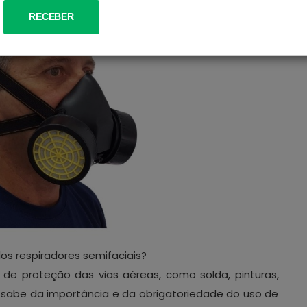
dos respiradores semifaciais?
de proteção das vias aéreas, como solda, pinturas,
 sabe da importância e da obrigatoriedade do uso de