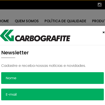
HOME
QUEM SOMOS
POLÍTICA DE QUALIDADE
PRODU
×
Newsletter
Cadastre e receba nossas notícias e novidades.
IAIS CARBOGRAFITE:
ENTRE OS TIPOS DE FILTRO