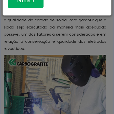
SUSTENTABILIDADE
Quando falamos sobre solda, é importante ressaltar
a qualidade do cordão de solda. Para garantir que a
ATENDIMENTO
solda seja executada da maneira mais adequada
possível, um dos fatores a serem considerados é em
relação à conservação e qualidade dos eletrodos
revestidos.