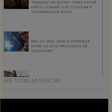
TRABALHO EM ALTURA: COMO EVITAR
ERROS COMUNS QUE COLOCAM A
SEGURANÇA EM RISCO
MIG OU MAG: QUAL A DIFERENÇA
ENTRE OS DOIS PROCESSOS DE
SOLDAGEM?
VER TODAS AS NOTÍCIAS
ORGANIZAÇÃO E PRODUTIVIDADE NO
CANTEIRO DE OBRAS: BOAS PRÁTICAS
PARA MAIS EFICIÊNCIA E SEGURANÇA