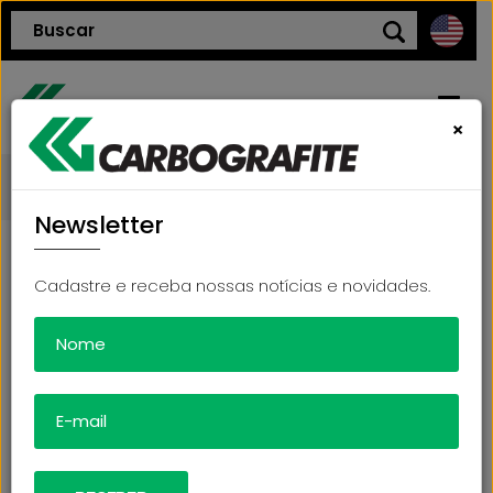
×
voltar
Blog
HOME
Newsletter
QUEM SOMOS
Cadastre e receba nossas notícias e novidades.
VANTAGENS DA UTILIZAÇÃO DE FORNOS
POLÍTICA DE QUALIDADE
E ESTUFAS EM PROCESSOS DE
SOLDAGEM À ARCO ELÉTRICO COM
PRODUTOS
ELETRODO REVESTIDO
BLOG
02/06/2021