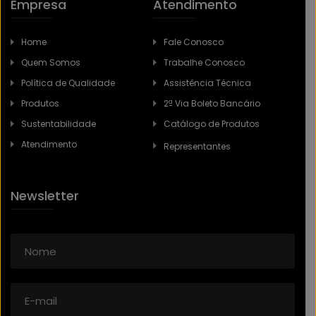
Empresa
Atendimento
FIM DE ANO É TEMPO DE REFLEXÃO:
POR QUE O USO DE EPIS PRECISA SER
Home
Fale Conosco
PRIORIDADE EM 2026
Quem Somos
Trabalhe Conosco
Política de Qualidade
Assistência Técnica
Produtos
2ª Via Boleto Bancário
Sustentabilidade
Catálogo de Produtos
CARBOGRAFITE JÁ LANÇOU MAIS DE
10 NOVOS MODELOS DE LUVAS EM
Atendimento
Representantes
2025
Newsletter
A IMPORTÂNCIA DA MANUTENÇÃO
PREVENTIVA DE FERRAMENTAS: COMO
ESTENDER A VIDA ÚTIL E MANTER A
EFICIÊNCIA?