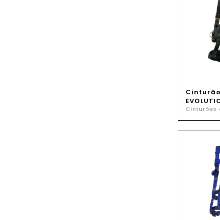
Cinturã
EVOLUTIO
Cinturões