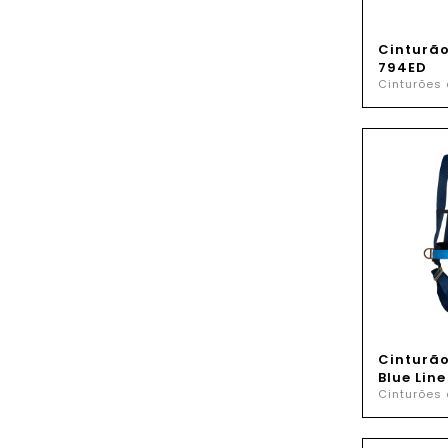
Cinturã
794ED
Cinturões
Cinturão
Blue Line
Cinturões