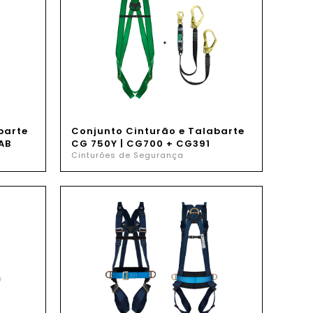
barte
Conjunto Cinturão e Talabarte
AB
CG 750Y | CG700 + CG391
Cinturões de Segurança