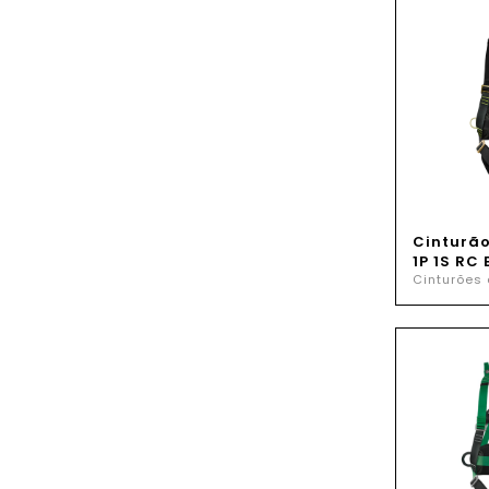
Cinturã
1P 1S RC 
Cinturões