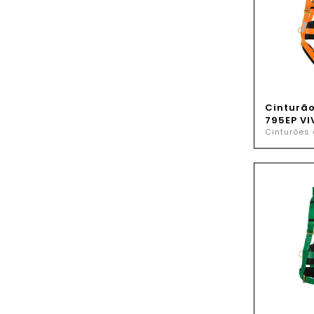
Cinturã
795EP VI
Cinturões