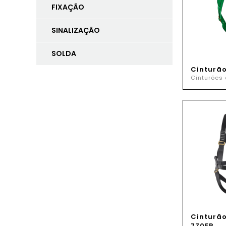
FIXAÇÃO
SINALIZAÇÃO
SOLDA
Cinturã
Cinturões
Cinturã
770EP