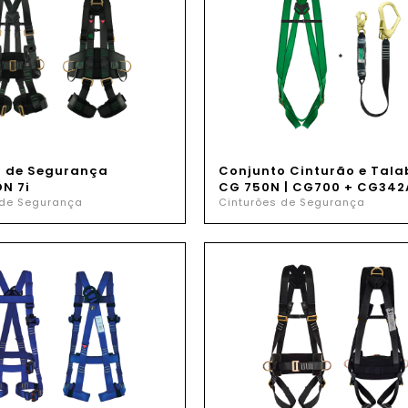
o de Segurança
Conjunto Cinturão e Tala
N 7i
CG 750N | CG700 + CG342
 de Segurança
Cinturões de Segurança