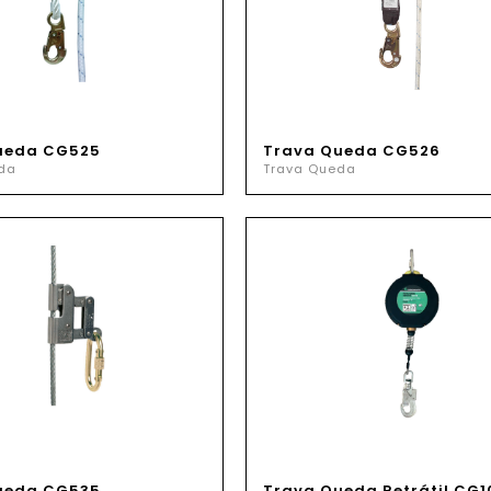
ueda CG525
Trava Queda CG526
da
Trava Queda
ueda CG535
Trava Queda Retrátil CG