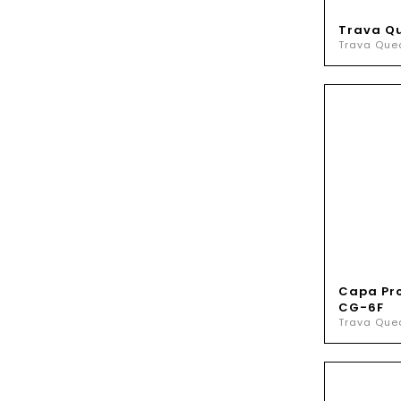
Trava Q
Trava Que
Capa Pr
CG-6F
Trava Que