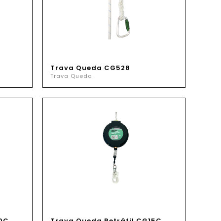
Trava Queda CG528
Trava Queda
10C
Trava Queda Retrátil CG15C