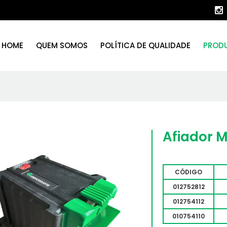
HOME
QUEM SOMOS
POLÍTICA DE QUALIDADE
PROD
Afiador M
CÓDIGO
012752812
012754112
010754110