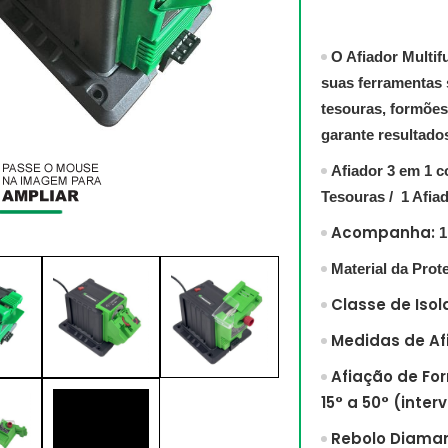
O Afiador Multif
suas ferramentas s
tesouras, formões,
garante resultados
Afiador 3 em 1 c
Tesouras /
1 Afiad
Acompanha:
1
Material da Prote
Classe de Isol
Medidas de Afi
Afiação de For
15° a 50° (inte
Rebolo Diama