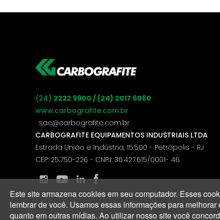
(24)
2222 9900 / (24) 2017 6060
www.carbografite.com.br
sac@carbografite.com.br
CARBOGRAFITE EQUIPAMENTOS INDUSTRIAIS LTDA
Estrada União e Indústria, 15.500 - Petrópolis - RJ
CEP: 25.750-226 - CNPJ: 36.427.615/0001- 46
Este site armazena cookies em seu computador. Esses cooki
lembrar de você. Usamos essas informações para melhorar e p
quanto em outras mídias. Ao utilizar nosso site você conco