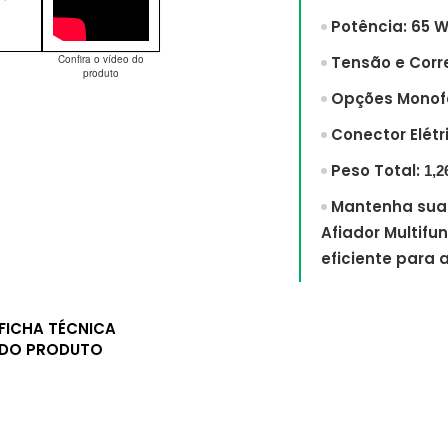
Potência: 65 W
Confira o vídeo do
Tensão e Corr
produto
Opções Monofás
Conector Elétr
Peso Total:
1,2
Mantenha suas
Afiador Multifu
eficiente para 
FICHA TÉCNICA
DO PRODUTO