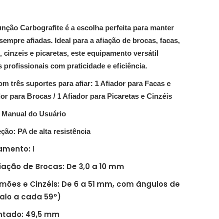
unção Carbografite é a escolha perfeita para manter
empre afiadas. Ideal para a afiação de brocas, facas,
 cinzeis e picaretas, este equipamento versátil
 profissionais com praticidade e eficiência.
om três suportes para afiar:
1 Afiador para Facas e
or para Brocas /
1 Afiador para Picaretas e Cinzéis
 Manual do Usuário
ção: PA de alta resistência
amento: I
ação de Brocas: De 3,0 a 10 mm
mões e Cinzéis: De 6 a 51 mm, com ângulos de
rvalo a cada 59°)
ntado: 49,5 mm