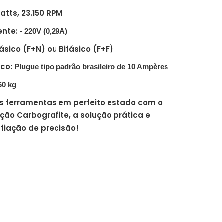
atts, 23.150 RPM
ente:
- 220V (0,29A)
ico (F+N) ou Bifásico (F+F)
ico:
Plugue tipo padrão brasileiro de 10 Ampères
60 kg
 ferramentas em perfeito estado com o
nção Carbografite, a solução prática e
afiação de precisão!