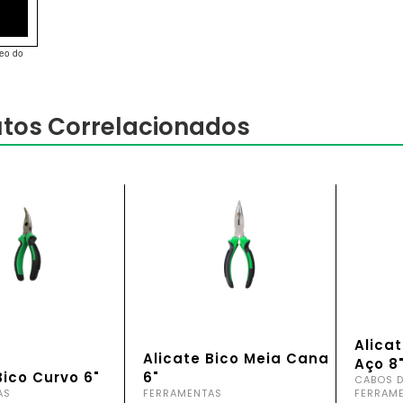
deo do
o
tos Correlacionados
Alica
Alicate Bico Meia Cana
Aço 8
Bico Curvo 6"
6"
CABOS D
AS
FERRAMENTAS
FERRAM