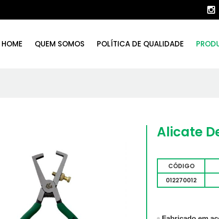
HOME
QUEM SOMOS
POLÍTICA DE QUALIDADE
PROD
Alicate D
CÓDIGO
012270012
Fabricado em aç