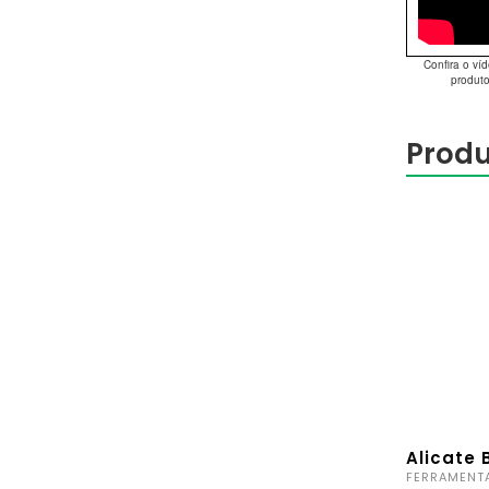
Confira o ví
produt
Produ
Alicate 
FERRAMENT