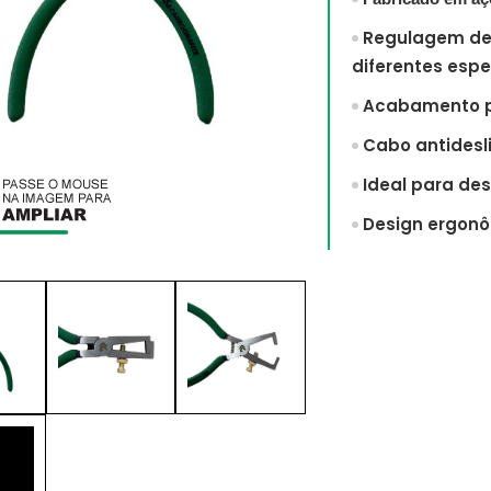
Regulagem de a
diferentes esp
Acabamento po
Cabo antidesl
Ideal para des
Design ergonôm