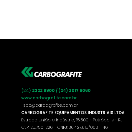
(24)
2222 9900 / (24) 2017 6060
www.carbografite.com.br
sac@carbografite.com.br
CARBOGRAFITE EQUIPAMENTOS INDUSTRIAIS LTDA
Estrada União e Indústria, 15.500 - Petrópolis - RJ
CEP: 25.750-226 - CNPJ: 36.427.615/0001- 46