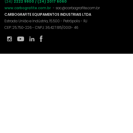
(24)
2222 9900 / (24) 2017 6060
www.carbografite.com.br
- sac@carbografite.com.br
CARBOGRAFITE EQUIPAMENTOS INDUSTRIAIS LTDA
Estrada União e Indústria, 15.500 - Petrópolis - RJ
CEP: 25.750-226 - CNPJ: 36.427.615/0001- 46