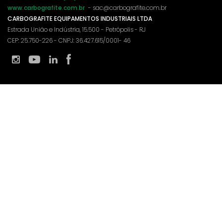
www.carbografite.com.br
- sac@carbografite.com.br
CARBOGRAFITE EQUIPAMENTOS INDUSTRIAIS LTDA
Estrada União e Indústria, 15.500 - Petrópolis - RJ
CEP: 25.750-226 - CNPJ: 36.427.615/0001- 46