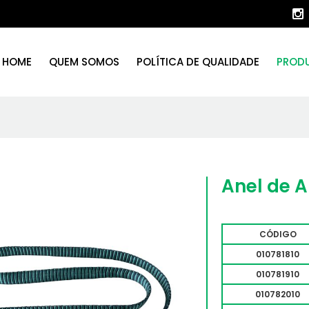
HOME
QUEM SOMOS
POLÍTICA DE QUALIDADE
PROD
Anel de 
CÓDIGO
010781810
010781910
010782010