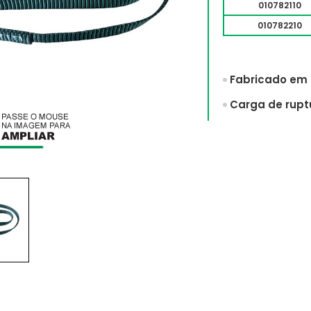
010782110
010782210
Fabricado em f
Carga de ruptu