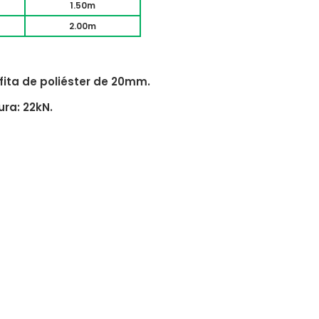
1.50m
2.00m
ita de poliéster de 20mm.
ra: 22kN.