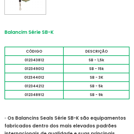
Balancim Série SB-K
CÓDIGO
DESCRIÇÃO
012343812
SB - 1,5k
012349012
SB - 15k
012344012
SB - 3K
012344212
SB - 5k
012348912
SB - 9k
Os Balancins Seals Série SB-K são equipamentos
fabricados dentro dos mais elevados padrões
internacionais de qualidade e suas principais