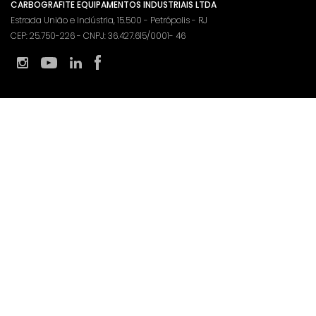
CARBOGRAFITE EQUIPAMENTOS INDUSTRIAIS LTDA
Estrada União e Indústria, 15.500 - Petrópolis - RJ
CEP: 25.750-226 - CNPJ: 36.427.615/0001- 46