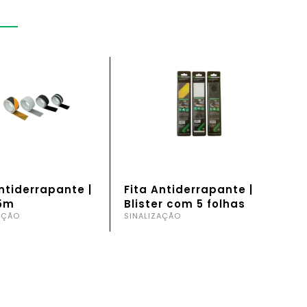
ntiderrapante |
Fita Antiderrapante |
 5m
Blister com 5 folhas
AÇÃO
SINALIZAÇÃO