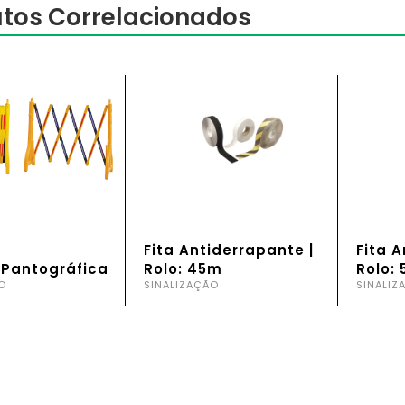
tos Correlacionados
Fita Antiderrapante |
Fita A
 Pantográfica
Rolo: 45m
Rolo:
O
SINALIZAÇÃO
SINALIZ