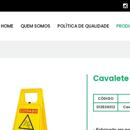
HOME
QUEM SOMOS
POLÍTICA DE QUALIDADE
PROD
Cavalete
CÓDIGO
012539012
Cav
Fabricado em poli