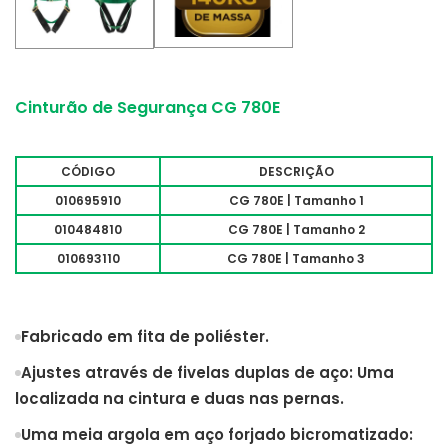
Cinturão de Segurança CG 780E
CÓDIGO
DESCRIÇÃO
010695910
CG 780E | Tamanho 1
010484810
CG 780E | Tamanho 2
010693110
CG 780E | Tamanho 3
Fabricado em fita de poliéster.
Ajustes através de fivelas duplas de aço: Uma
localizada na cintura e duas nas pernas.
Uma meia argola em aço forjado bicromatizado: