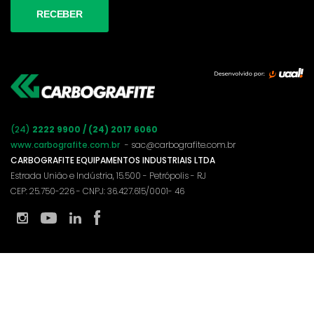
(24)
2222 9900 / (24) 2017 6060
www.carbografite.com.br
- sac@carbografite.com.br
CARBOGRAFITE EQUIPAMENTOS INDUSTRIAIS LTDA
Estrada União e Indústria, 15.500 - Petrópolis - RJ
CEP: 25.750-226 - CNPJ: 36.427.615/0001- 46