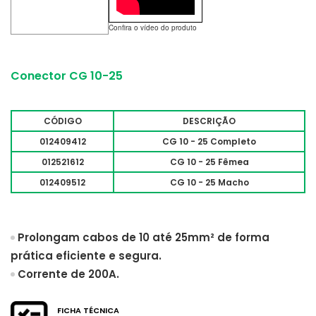
Confira o vídeo do produto
Conector CG 10-25
CÓDIGO
DESCRIÇÃO
012409412
CG 10 - 25 Completo
012521612
CG 10 - 25 Fêmea
012409512
CG 10 - 25 Macho
Prolongam cabos de 10 até 25mm² de forma
prática eficiente e segura.
Corrente de 200A.
FICHA TÉCNICA