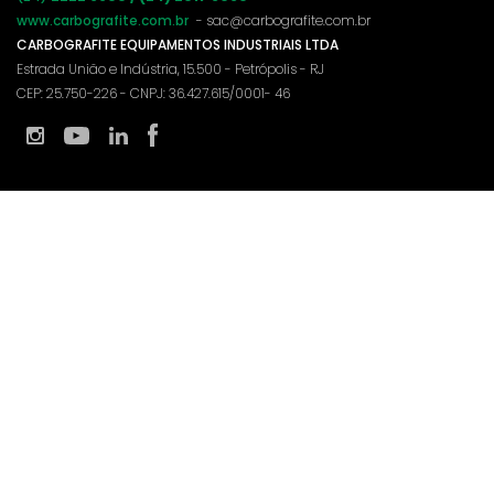
www.carbografite.com.br
- sac@carbografite.com.br
CARBOGRAFITE EQUIPAMENTOS INDUSTRIAIS LTDA
Estrada União e Indústria, 15.500 - Petrópolis - RJ
CEP: 25.750-226 - CNPJ: 36.427.615/0001- 46