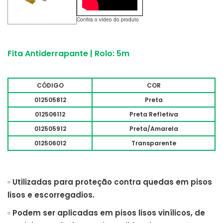
Confira o vídeo do produto
Fita Antiderrapante | Rolo: 5m
CÓDIGO
COR
012505812
Preta
012506112
Preta Refletiva
012505912
Preta/Amarela
012506012
Transparente
Utilizadas para proteção contra quedas em pisos
lisos e escorregadios.
Podem ser aplicadas em pisos lisos vinílicos, de