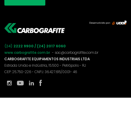
(24)
2222 9900 / (24) 2017 6060
www.carbografite.com.br
- sac@carbografite.com.br
CARBOGRAFITE EQUIPAMENTOS INDUSTRIAIS LTDA
Estrada União e Indústria, 15.500 - Petrópolis - RJ
CEP: 25.750-226 - CNPJ: 36.427.615/0001- 46