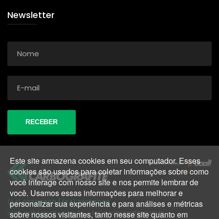
Newsletter
Este site armazena cookies em seu computador. Esses
cookies são usados para coletar informações sobre como
você interage com nosso site e nos permite lembrar de
você. Usamos essas informações para melhorar e
(24)
2222 9900 / (24) 2017 6060
personalizar sua experiência e para análises e métricas
www.carbografite.com.br
- sac@carbografite.com.br
sobre nossos visitantes, tanto nesse site quanto em