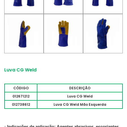
Luva CG Weld
CÓDIGO
DESCRIÇÃO
012671212
Luva CG Weld
012738612
Luva CG Weld Mão Esquerda
Indicações de aplicação:
Agentes abrasivos, escoriantes,