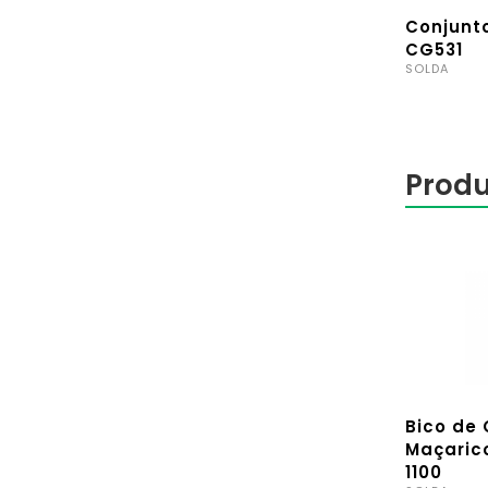
Conjunt
CG531
SOLDA
Produ
Bico de 
Maçaric
1100