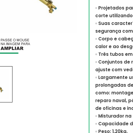
Projetados par
corte utilizand
Suas caracterí
segurança com
Corpo e cabeça
calor e ao desg
Três tubos em 
Conjuntos de r
ajuste com veda
Largamente us
prolongadas de 
como: montagen
reparo naval, p
de oficinas e in
Misturador na
Capacidade de
Peso: 1,20kg.