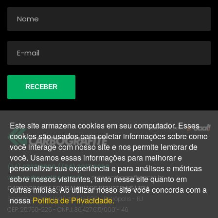
Este site armazena cookies em seu computador. Esses
cookies são usados para coletar informações sobre como
você interage com nosso site e nos permite lembrar de
você. Usamos essas informações para melhorar e
(24)
2222 9900 / (24) 2017 6060
personalizar sua experiência e para análises e métricas
www.carbografite.com.br
- sac@carbografite.com.br
sobre nossos visitantes, tanto nesse site quanto em
CARBOGRAFITE EQUIPAMENTOS INDUSTRIAIS LTDA
outras mídias. Ao utilizar nosso site você concorda com a
Estrada União e Indústria, 15.500 - Petrópolis - RJ
nossa
Política de Privacidade.
CEP: 25.750-226 - CNPJ: 36.427.615/0001- 46