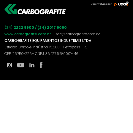
(24)
2222 9900 / (24) 2017 6060
www.carbografite.com.br
- sac@carbografite.com.br
CARBOGRAFITE EQUIPAMENTOS INDUSTRIAIS LTDA
Estrada União e Indústria, 15.500 - Petrópolis - RJ
CEP: 25.750-226 - CNPJ: 36.427.615/0001- 46