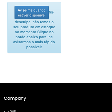
Avise-me quando
Me
estiver disponível
desculpe, não temos o
seu produto em estoque
no momento.
Clique no
botão abaixo para lhe
avisarmos o mais rápido
possivel!
Company
HOME