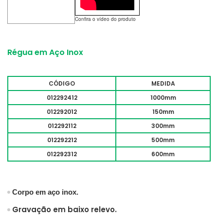
Confira o vídeo do produto
Régua em Aço Inox
CÓDIGO
MEDIDA
012292412
1000mm
012292012
150mm
012292112
300mm
012292212
500mm
012292312
600mm
Corpo em aço inox.
Gravação em baixo relevo.