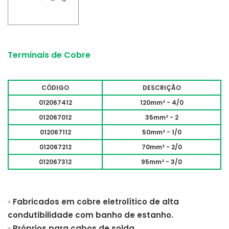
Terminais de Cobre
CÓDIGO
DESCRIÇÃO
012067412
120mm² - 4/0
012067012
35mm² - 2
012067112
50mm² - 1/0
012067212
70mm² - 2/0
012067312
95mm² - 3/0
Fabricados em cobre eletrolítico de alta
condutibilidade com banho de estanho.
Próprios para cabos de solda.