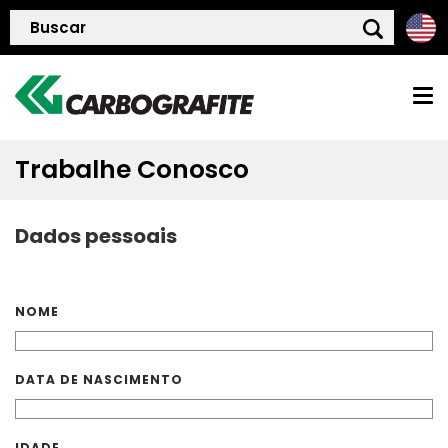
Trabalhe Conosco
HOME
Dados pessoais
QUEM SOMOS
POLÍTICA DE QUALIDADE
NOME
PRODUTOS
DATA DE NASCIMENTO
BLOG
IDADE